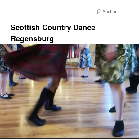
Zum
primären
Such
Inhalt
springen
Scottish Country Dance
Regensburg